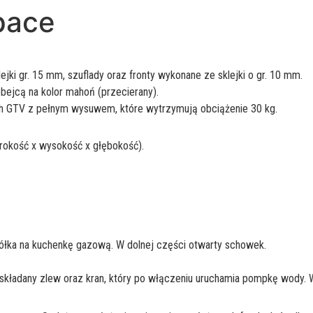
pace
jki gr. 15 mm, szuflady oraz fronty wykonane ze sklejki o gr. 10 mm.
ejcą na kolor mahoń (przecierany).
ach GTV z pełnym wysuwem, które wytrzymują obciążenie 30 kg.
okość x wysokość x głębokość).
 półka na kuchenkę gazową. W dolnej części otwarty schowek.
 składany zlew oraz kran, który po włączeniu uruchamia pompkę wody. W